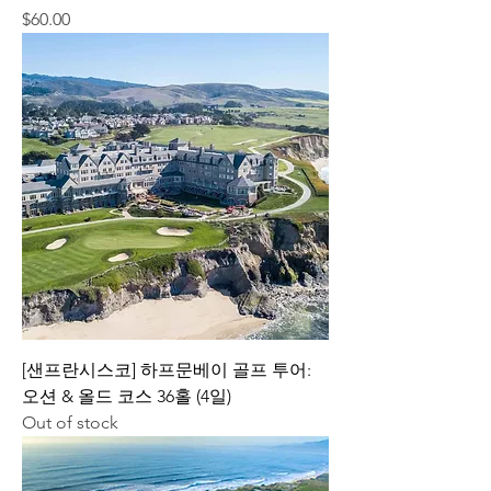
Price
$60.00
[샌프란시스코] 하프문베이 골프 투어:
오션 & 올드 코스 36홀 (4일)
Out of stock