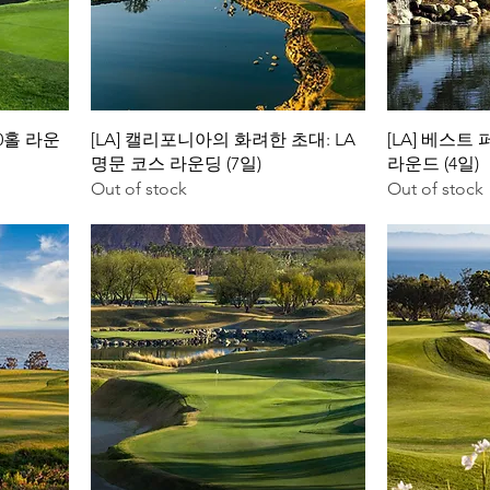
90홀 라운
[LA] 캘리포니아의 화려한 초대: LA
[LA] 베스트
명문 코스 라운딩 (7일)
라운드 (4일)
Out of stock
Out of stock