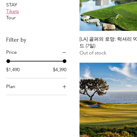
STAY
Tikets
Tour
[LA] 골퍼의 로망: 럭셔리 
Filter by
드 (7일)
Price
Out of stock
$1,490
$4,390
Plan
a
b
c