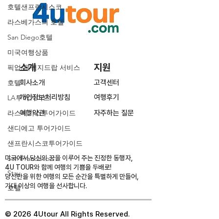
호텔샌프란시스코
라스베가스의 호텔
San Diego호텔
미국여행상품
소개
지원
픽업/목적지드랍 서비스
호텔
회사소개
고객센터
개인정보처리방침
여행후기
LA투어가이드
라스베가스투어가이드
여행약관
​자주하는 질문
샌디에고 투어가이드
샌프란시스코투어가이드
미국에서 당신의 꿈을 이루어 주는 진정한 동행자,
San Francisco
4U TOUR와 함께 여행의 기쁨을 두배로!
Stay
당신만을 위한 여행의 모든 순간을 특별하게 만들어,
기대 이상의 여행을 선사합니다.
호텔
© 2026 4Utour All Rights Reserved.