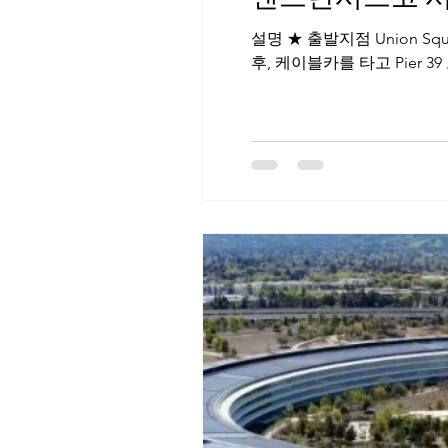
설명 ★ 출발지점 Union Square 또는 샌프란시스코 국제공항, SFO (추가 픽업 요금) 1.유니언 스퀘어 참가인원이 
후, 케이블카를 타고 Pier 3