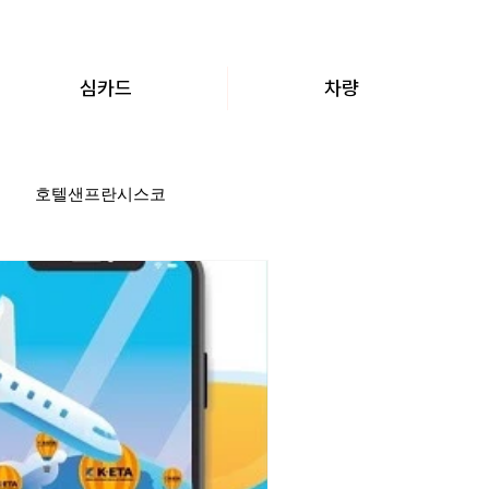
심카드
차량
호텔샌프란시스코
LA투어가이드
Stay
호텔