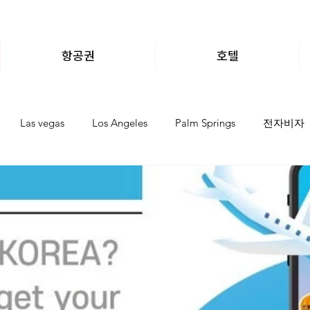
항공권
호텔
Las vegas
Los Angeles
Palm Springs
전자비자
ego호텔
미국여행상품
픽업/목적지드랍 서비스
호텔
에고 투어가이드
샌프란시스코투어가이드
San Francisco