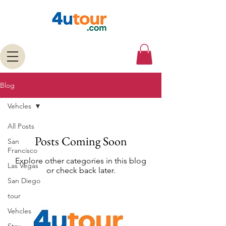
Blog
Vehcles
All Posts
Posts Coming Soon
San
Francisco
Explore other categories in this blog
Las Vegas
or check back later.
San Diego
tour
Vehcles
Stay