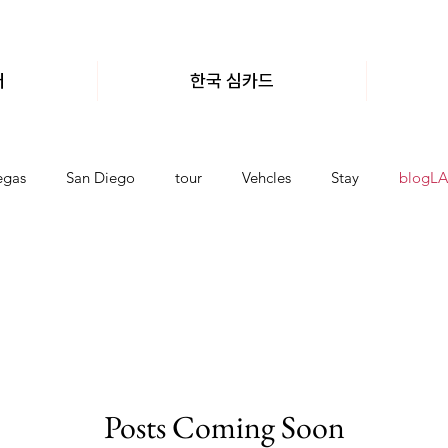
어
한국 심카드
egas
San Diego
tour
Vehcles
Stay
blogLA
CISCO
e-visa
Posts Coming Soon