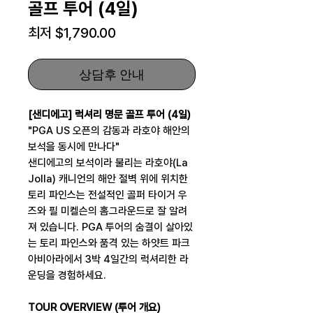
골프 투어 (4일)
할
최저
$1,790.00
인
가
상담후 안내
[샌디에고] 럭셔리 명문 골프 투어 (4일)
"PGA US 오픈의 감동과 라호야 해안의
보석을 동시에 만나다"
샌디에고의 보석이라 불리는 라호야(La
Jolla) 캐니언의 해안 절벽 위에 위치한
토리 파인스는 전설적인 골퍼 타이거 우
즈와 필 미켈슨의 홈그라운드로 잘 알려
져 있습니다. PGA 투어의 숨결이 살아있
는 토리 파인스와 품격 있는 하얏트 파크
아비아라에서 3박 4일간의 럭셔리한 라
운딩을 경험하세요.
TOUR OVERVIEW (투어 개요)