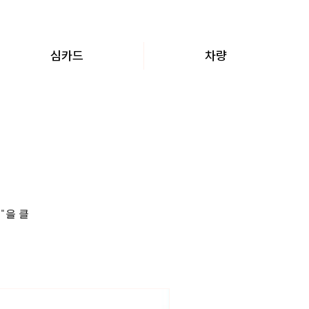
심카드
차량
"을 클