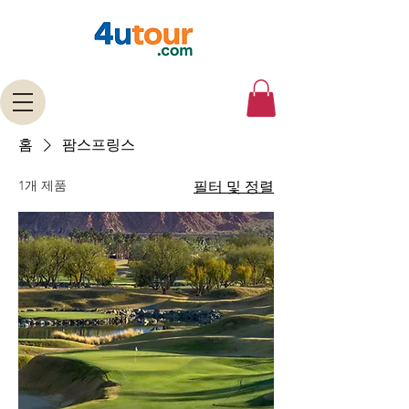
홈
팜스프링스
1개 제품
필터 및 정렬