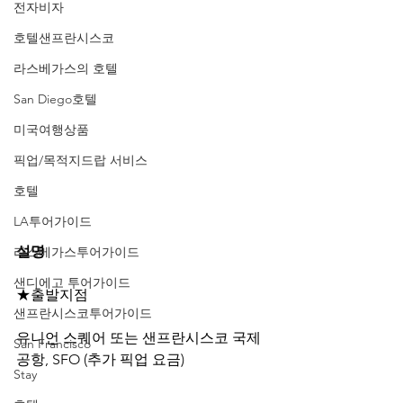
전자비자
호텔샌프란시스코
라스베가스의 호텔
San Diego호텔
미국여행상품
픽업/목적지드랍 서비스
호텔
LA투어가이드
설명
라스베가스투어가이드
샌디에고 투어가이드
★출발지점
샌프란시스코투어가이드
유니언 스퀘어 또는 샌프란시스코 국제
San Francisco
공항, SFO (추가 픽업 요금)
Stay