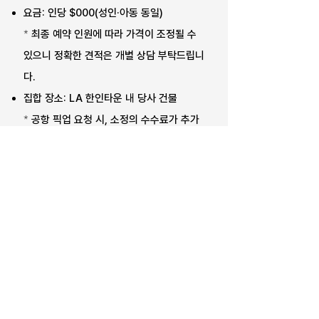
요금: 인당 $000(성인·아동 동일)
*
최종 예약 인원에 따라 가격이 조정될 수
있으니 정확한 견적은 개별 상담 부탁드립니
다.
집합 장소: LA 한인타운 내 당사 건물
*
공항 픽업 요청 시, 소정의 수수료가 추가
됩니다.
집합 시간: 계절에 따라 일몰 시간이 달라 집
합 시간은 별도 안내해드리겠습니다.
(오전
9시 ~ 10시)
단독 / VIP 투어: 가능 (별도 문의)
투어 차량: 인원에 따라 승용차, 미니밴, 15
인승 벤츠, 24/56인승 버스